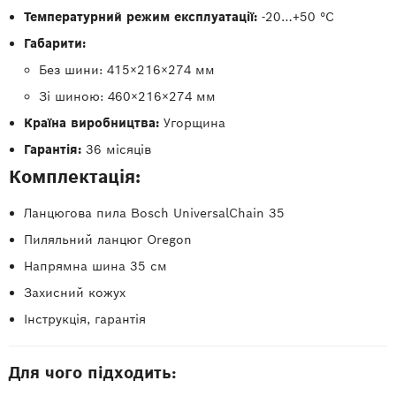
Температурний режим експлуатації:
-20…+50 °C
Габарити:
Без шини: 415×216×274 мм
Зі шиною: 460×216×274 мм
Країна виробництва:
Угорщина
Гарантія:
36 місяців
Комплектація:
Ланцюгова пила Bosch UniversalChain 35
Пиляльний ланцюг Oregon
Напрямна шина 35 см
Захисний кожух
Інструкція, гарантія
Для чого підходить: