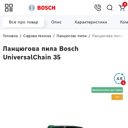
0
Все про товар
Опис
Характеристики
Ком
Головна
Садова техніка
Ланцюгові пили
Ланцюгова пила Bo
Ланцюгова пила Bosch
UniversalChain 35
4.8
4
Безкоштовна доставка
Хiт