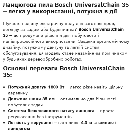
Ланцюгова пила Bosch UniversalChain 35
— легка у використанні, потужна в дії
Шукаєте надійну електричну пилу для заготівлі дров,
догляду за садом або будівництва?
Bosch UniversalChain
35
— це продумане рішення для побутового і
напівпрофесійного використання. Завдяки ергономічному
дизайну, потужному двигуну та легкій системі
обслуговування, ця модель стане незамінним помічником
у будь-яких деревообробних роботах.
Основні переваги Bosch UniversalChain
35:
Потужний двигун 1800 Вт
— легко ріже навіть щільну
деревину
Довжина шини 35 см
— оптимально для більшості
побутових задач
Система безключового натягу ланцюга
— проста
регулювання без інструментів
Легкість у керуванні
— вага лише
4,3 кг з шиною і
ланцюгом