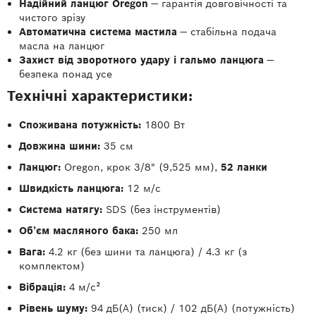
Надійний ланцюг Oregon
— гарантія довговічності та
чистого зрізу
Автоматична система мастила
— стабільна подача
масла на ланцюг
Захист від зворотного удару і гальмо ланцюга
—
безпека понад усе
Технічні характеристики:
Споживана потужність:
1800 Вт
Довжина шини:
35 см
Ланцюг:
Oregon, крок 3/8" (9,525 мм),
52 ланки
Швидкість ланцюга:
12 м/с
Система натягу:
SDS (без інструментів)
Обʼєм масляного бака:
250 мл
Вага:
4.2 кг (без шини та ланцюга) / 4.3 кг (з
комплектом)
Вібрація:
4 м/с²
Рівень шуму:
94 дБ(A) (тиск) / 102 дБ(A) (потужність)