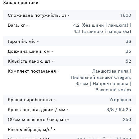
Характеристики
Cпоживана потужність, Вт -
1800
Вага, кг -
4.2 (без шини і ланцюга) |
4.3 (з шиною і ланцюгом)
Гарантія, міс -
36
Довжина шини, см -
35
Кількість ланок, шт -
52
Комплект постачання -
Ланцюгова пила |
Пиляльний ланцюг Oregon,
35 см | Напрямна шина |
Захисний кожух
Країна виробництва -
Угорщина
Крок ланцюга, дюйм / мм -
3/8 / 9.525
Об'єм масляного бака, мл -
250
Рівень вібрації, м/с² -
4