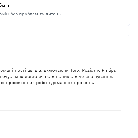
бмін
бмін без проблем та питань
анітності шліців, включаючи Torx, Pozidriv, Philips
зпечує їхню довговічність і стійкість до зношування.
я професійних робіт і домашніх проєктів.