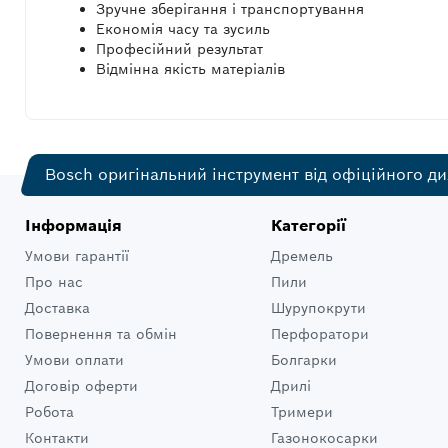
Зручне зберігання і транспортування
Економія часу та зусиль
Професійний результат
Відмінна якість матеріалів
Bosch оригінальний інструмент від офіційного ди
Інформація
Категорії
Умови гарантії
Дремель
Про нас
Пили
Доставка
Шурупокрути
Повернення та обмін
Перфоратори
Умови оплати
Болгарки
Договір оферти
Дрилі
Робота
Тримери
Контакти
Газонокосарки