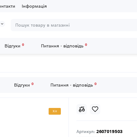
онтакти
Інформація
0
0
Відгуки
Питання - відповідь
ch 25 шт
0
0
Відгуки
Питання - відповідь
Хiт
Артикул:
2607019503