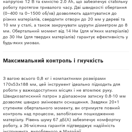
напругою 12 В та ємністю 2.0 Ah, що забезпечує стабільну
роботу протягом тривалого часу. Дві швидкості обертання
(0–400 та 0–1500 об/хв) дозволяють адаптуватися до
різних матеріалів, свердлити отвори до 20 мм у дереві та
10 мм у сталі, а також закручувати шурупи діаметром до 8
мм. Обертальний момент від 14 Нм (для м'яких матеріалів)
до 30 Нм (для твердих матеріалів) гарантує ефективність у
будь-яких умовах.
Максимальний контроль і гнучкість
З вагою всього 0,8 кг і компактними розмірами
170х53х188 мм, цей інструмент ідеально підходить для
роботи у важкодоступних місцях і не втомлює руку.
Швидкозатискний патрон з діапазоном затиску 0.8-10 мм
дозволяє швидко змінювати оснащення. Завдяки 20+1
ступеням обертального моменту, ви отримуєте повний
контроль над процесом, запобігаючи пошкодженню
матеріалу. Рівень шуму 67 дБ(А) забезпечує комфортну
роботу, а 36-місячна гарантія підтверджує надійність
інструмента, виробленого в Малайзії.