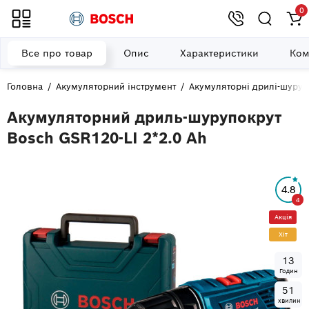
0
Все про товар
Опис
Характеристики
Ком
Головна
Акумуляторний інструмент
Акумуляторні дрилі-шуру
Акумуляторний дриль-шурупокрут
Bosch GSR120-LI 2*2.0 Ah
4.8
4
Акція
Хiт
1
3
Годин
5
1
хвилин