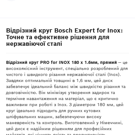
Відрізний круг Bosch Expert for Inox:
Точне та ефективне рішення для
нержавіючої сталі
Відрізний круг PRO for INOX 180 x 1.6мм, прямий
— це
високоякісний інструмент, спеціально розроблений для
чистого і швидкого різання нержавіючої сталі (Inox).
Завдяки оптимальній товщині в 1,6 мм, цей диск
забезпечує ідеальний баланс між швидкістю різання та
довговічністю. Він мінімізує утворення задирок та
термічне навантаження на матеріал, що є критично
важливим при роботі з Inox. З діаметром 180 мм, цей
круг ідеально підходить для ручних кутових
шліфувальних машин, забезпечуючи високу
маневреність та контроль. Виготовлений у Німеччині,
цей диск є надійним рішенням для професійних
майстрів, які цінують якість та продуктивність.