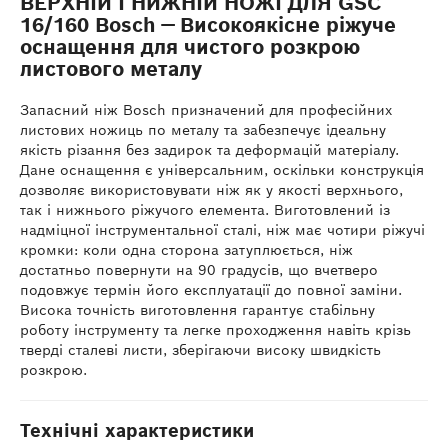
ВЕРХНІЙ І НИЖНІЙ НОЖІ ДЛЯ GSC
16/160 Bosch — Високоякісне ріжуче
оснащення для чистого розкрою
листового металу
Запасний ніж Bosch призначений для професійних
листових ножиць по металу та забезпечує ідеальну
якість різання без задирок та деформацій матеріалу.
Дане оснащення є універсальним, оскільки конструкція
дозволяє використовувати ніж як у якості верхнього,
так і нижнього ріжучого елемента. Виготовлений із
надміцної інструментальної сталі, ніж має чотири ріжучі
кромки: коли одна сторона затуплюється, ніж
достатньо повернути на 90 градусів, що вчетверо
подовжує термін його експлуатації до повної заміни.
Висока точність виготовлення гарантує стабільну
роботу інструменту та легке проходження навіть крізь
тверді сталеві листи, зберігаючи високу швидкість
розкрою.
Технічні характеристики