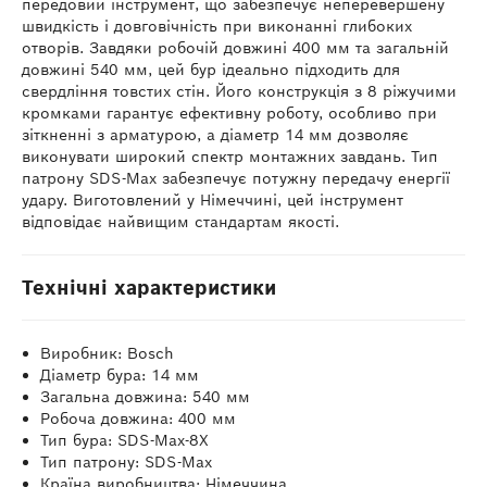
передовий інструмент, що забезпечує неперевершену
швидкість і довговічність при виконанні глибоких
отворів. Завдяки робочій довжині 400 мм та загальній
довжині 540 мм, цей бур ідеально підходить для
свердління товстих стін. Його конструкція з 8 ріжучими
кромками гарантує ефективну роботу, особливо при
зіткненні з арматурою, а діаметр 14 мм дозволяє
виконувати широкий спектр монтажних завдань. Тип
патрону SDS-Max забезпечує потужну передачу енергії
удару. Виготовлений у Німеччині, цей інструмент
відповідає найвищим стандартам якості.
Технічні характеристики
Виробник: Bosch
Діаметр бура: 14 мм
Загальна довжина: 540 мм
Робоча довжина: 400 мм
Тип бура: SDS-Max-8X
Тип патрону: SDS-Max
Країна виробництва: Німеччина