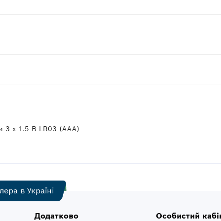
и 3 x 1.5 В LR03 (AAA)
лера в Україні
Додатково
Особистий кабі