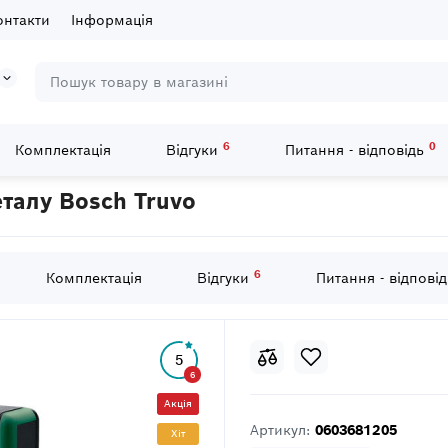
онтакти
Інформація
6
0
Комплектація
Відгуки
Питання - відповідь
ваної проводки та металу Bosch Truvo
талу Bosch Truvo
6
Комплектація
Відгуки
Питання - відпові
5
6
Акція
Артикул:
0603681205
Хiт