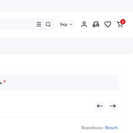
0
Укр
0
дь
Виробник:
Bosch