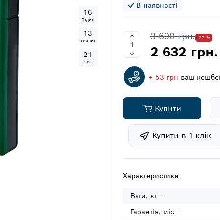
В наявності
1
6
Годин
1
3
3 600 грн.
-27 %
хвилин
2 632 грн.
2
1
сек
+ 53 грн
ваш кешбе
Купити
Купити в 1 клiк
Характеристики
Вага, кг -
Гарантія, міс -