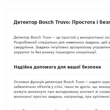
Детектор Bosch Truvo: Простота і бе
Детектор Bosch Truvo — це простий у використанні ін
Розроблений спеціально для невеликих завдань, цей д
свердління. Завдяки інтуїтивно зрозумілому управлін
акуратно та без ризику пошкодити комунікації.
Надійна допомога для вашої безпеки
Основна функція детектора Bosch Truvo — надати кори
небезпечних об'єктів у стіні, таких як дроти, що зна
можуть виникнути при випадковому контакті зі схов
виконанні простих завдань, наприклад, при кріпленні 