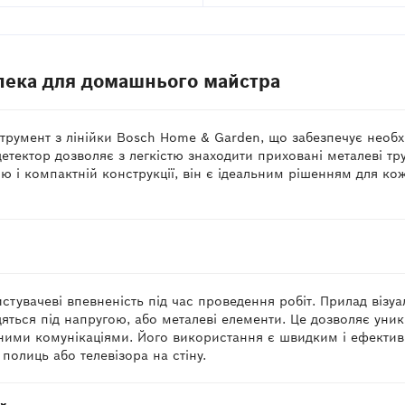
зпека для домашнього майстра
струмент з лінійки Bosch Home & Garden, що забезпечує необх
етектор дозволяє з легкістю знаходити приховані металеві тр
ню і компактній конструкції, він є ідеальним рішенням для ко
стувачеві впевненість під час проведення робіт. Прилад візу
ходяться під напругою, або металеві елементи. Це дозволяє уни
аними комунікаціями. Його використання є швидким і ефекти
полиць або телевізора на стіну.