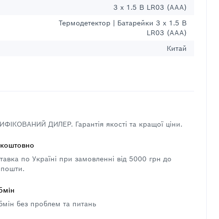
3 x 1.5 В LR03 (AAA)
Термодетектор | Батарейки 3 x 1.5 В
LR03 (AAA)
Китай
ФІКОВАНИЙ ДИЛЕР. Гарантія якості та кращої ціни.
зкоштовно
авка по Україні при замовленні від 5000 грн до
 пошти.
бмін
бмін без проблем та питань