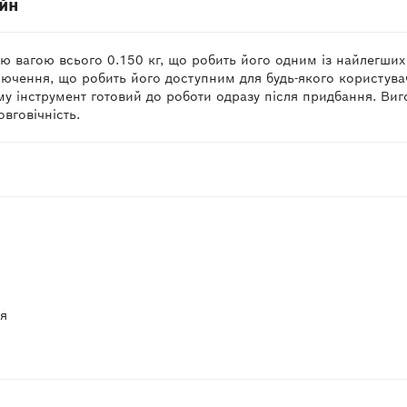
айн
ю вагою всього 0.150 кг, що робить його одним із найлегших 
ючення, що робить його доступним для будь-якого користувач
му інструмент готовий до роботи одразу після придбання. Виго
вговічність.
ня