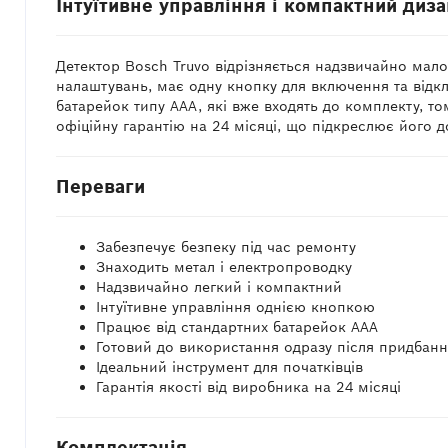
Інтуїтивне управління і компактний диз
Детектор Bosch Truvo відрізняється надзвичайно мало
налаштувань, має одну кнопку для включення та відкл
батарейок типу ААА, які вже входять до комплекту, то
офіційну гарантію на 24 місяці, що підкреслює його до
Переваги
Забезпечує безпеку під час ремонту
Знаходить метал і електропроводку
Надзвичайно легкий і компактний
Інтуїтивне управління однією кнопкою
Працює від стандартних батарейок ААА
Готовий до використання одразу після придбан
Ідеальний інструмент для початківців
Гарантія якості від виробника на 24 місяці
Комплектація