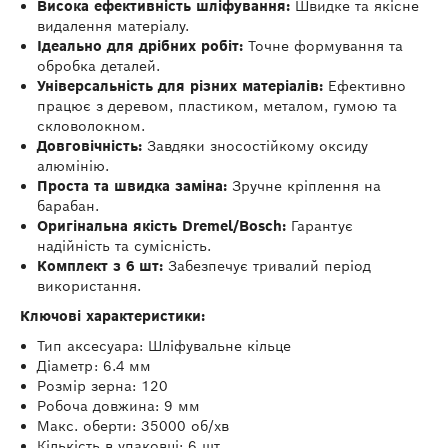
Висока ефективність шліфування:
Швидке та якісне
видалення матеріалу.
Ідеально для дрібних робіт:
Точне формування та
обробка деталей.
Універсальність для різних матеріалів:
Ефективно
працює з деревом, пластиком, металом, гумою та
скловолокном.
Довговічність:
Завдяки зносостійкому оксиду
алюмінію.
Проста та швидка заміна:
Зручне кріплення на
барабан.
Оригінальна якість Dremel/Bosch:
Гарантує
надійність та сумісність.
Комплект з 6 шт:
Забезпечує тривалий період
використання.
Ключові характеристики:
Тип аксесуара: Шліфувальне кільце
Діаметр: 6.4 мм
Розмір зерна: 120
Робоча довжина: 9 мм
Макс. оберти: 35000 об/хв
Кількість в упаковці: 6 шт