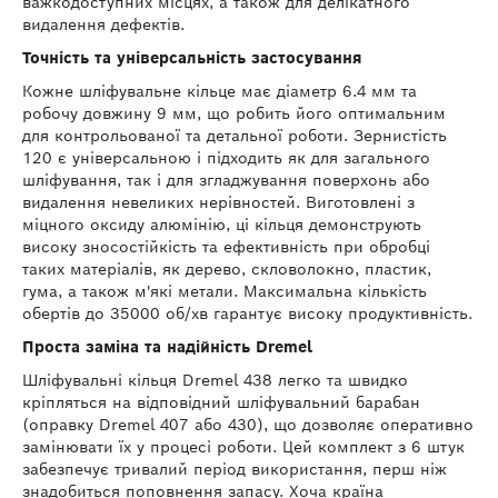
важкодоступних місцях, а також для делікатного
видалення дефектів.
Точність та універсальність застосування
Кожне шліфувальне кільце має діаметр 6.4 мм та
робочу довжину 9 мм, що робить його оптимальним
для контрольованої та детальної роботи. Зернистість
120 є універсальною і підходить як для загального
шліфування, так і для згладжування поверхонь або
видалення невеликих нерівностей. Виготовлені з
міцного оксиду алюмінію, ці кільця демонструють
високу зносостійкість та ефективність при обробці
таких матеріалів, як дерево, скловолокно, пластик,
гума, а також м'які метали. Максимальна кількість
обертів до 35000 об/хв гарантує високу продуктивність.
Проста заміна та надійність Dremel
Шліфувальні кільця Dremel 438 легко та швидко
кріпляться на відповідний шліфувальний барабан
(оправку Dremel 407 або 430), що дозволяє оперативно
замінювати їх у процесі роботи. Цей комплект з 6 штук
забезпечує тривалий період використання, перш ніж
знадобиться поповнення запасу. Хоча країна