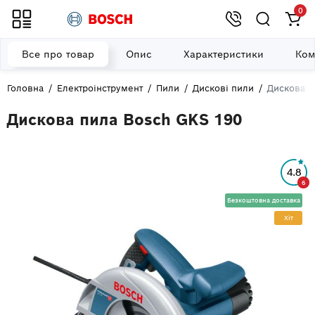
0
Все про товар
Опис
Характеристики
Ком
Головна
Електроінструмент
Пили
Дискові пили
Дискова п
Дискова пила Bosch GKS 190
4.8
6
Безкоштовна доставка
Хiт