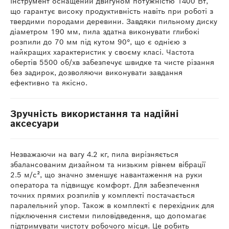
Інструмент оснащений двигуном потужністю 1400 Вт,
що гарантує високу продуктивність навіть при роботі з
твердими породами деревини. Завдяки пильному диску
діаметром 190 мм, пила здатна виконувати глибокі
розпили до 70 мм під кутом 90°, що є однією з
найкращих характеристик у своєму класі. Частота
обертів 5500 об/хв забезпечує швидке та чисте різання
без задирок, дозволяючи виконувати завдання
ефективно та якісно.
Зручність використання та надійні
аксесуари
Незважаючи на вагу 4.2 кг, пила вирізняється
збалансованим дизайном та низьким рівнем вібрації
2.5 м/с², що значно зменшує навантаження на руки
оператора та підвищує комфорт. Для забезпечення
точних прямих розпилів у комплекті постачається
паралельний упор. Також в комплекті є перехідник для
підключення системи пиловідведення, що допомагає
підтримувати чистоту робочого місця. Це робить