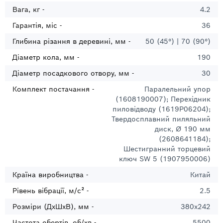
Вага, кг -
4.2
Гарантія, міс -
36
Глибина різання в деревині, мм -
50 (45°) | 70 (90°)
Діаметр кола, мм -
190
Діаметр посадкового отвору, мм -
30
Комплект постачання -
Паралельний упор
(1608190007); Перехідник
пиловідводу (1619P06204);
Твердосплавний пиляльний
диск, Ø 190 мм
(2608641184);
Шестигранний торцевий
ключ SW 5 (1907950006)
Країна виробництва -
Китай
Рівень вібрації, м/с² -
2.5
Розміри (ДхШхВ), мм -
380х242
Частота обертів, об/хв -
5500