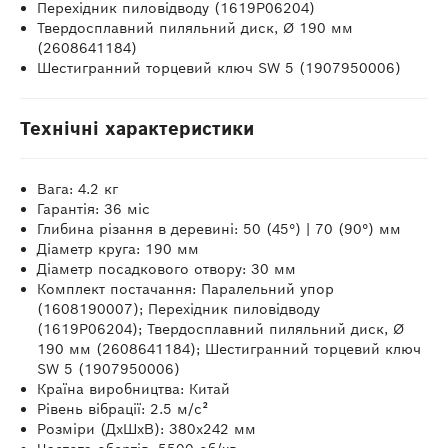
Перехідник пиловідводу (1619P06204)
Твердосплавний пиляльний диск, Ø 190 мм
(2608641184)
Шестигранний торцевий ключ SW 5 (1907950006)
Технічні характеристики
Вага: 4.2 кг
Гарантія: 36 міс
Глибина різання в деревині: 50 (45°) | 70 (90°) мм
Діаметр круга: 190 мм
Діаметр посадкового отвору: 30 мм
Комплект постачання: Паралельний упор
(1608190007); Перехідник пиловідводу
(1619P06204); Твердосплавний пиляльний диск, Ø
190 мм (2608641184); Шестигранний торцевий ключ
SW 5 (1907950006)
Країна виробництва: Китай
Рівень вібрації: 2.5 м/с²
Розміри (ДхШхВ): 380х242 мм