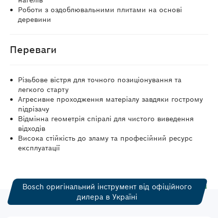
нагелів
Роботи з оздоблювальними плитами на основі
деревини
Переваги
Різьбове вістря для точного позиціонування та
легкого старту
Агресивне проходження матеріалу завдяки гострому
підрізачу
Відмінна геометрія спіралі для чистого виведення
відходів
Висока стійкість до зламу та професійний ресурс
експлуатації
Bosch оригінальний інструмент від офіційного
дилера в Україні