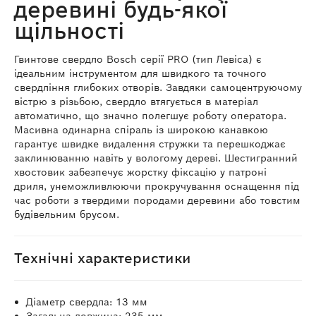
деревині будь-якої
щільності
Гвинтове свердло Bosch серії PRO (тип Левіса) є
ідеальним інструментом для швидкого та точного
свердління глибоких отворів. Завдяки самоцентруючому
вістрю з різьбою, свердло втягується в матеріал
автоматично, що значно полегшує роботу оператора.
Масивна одинарна спіраль із широкою канавкою
гарантує швидке видалення стружки та перешкоджає
заклинюванню навіть у вологому дереві. Шестигранний
хвостовик забезпечує жорстку фіксацію у патроні
дриля, унеможливлюючи прокручування оснащення під
час роботи з твердими породами деревини або товстим
будівельним брусом.
Технічні характеристики
Діаметр свердла: 13 мм