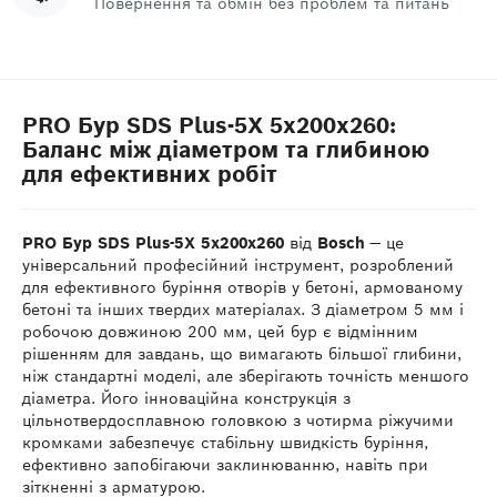
Повернення та обмін без проблем та питань
PRO Бур SDS Plus-5X 5x200x260:
Баланс між діаметром та глибиною
для ефективних робіт
PRO Бур SDS Plus-5X 5x200x260
від
Bosch
— це
універсальний професійний інструмент, розроблений
для ефективного буріння отворів у бетоні, армованому
бетоні та інших твердих матеріалах. З діаметром 5 мм і
робочою довжиною 200 мм, цей бур є відмінним
рішенням для завдань, що вимагають більшої глибини,
ніж стандартні моделі, але зберігають точність меншого
діаметра. Його інноваційна конструкція з
цільнотвердосплавною головкою з чотирма ріжучими
кромками забезпечує стабільну швидкість буріння,
ефективно запобігаючи заклинюванню, навіть при
зіткненні з арматурою.