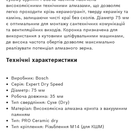
високоякісними технічними алмазами, що дозволяє
легко проходити крізь керамограніт, тверду кераміку та
камінь, залишаючи чисті краї без сколів. Діаметр 75 мм
є оптимальним для монтажу сантехнічних комунікацій
та вентиляційних виходів. Коронка призначена для
використання з кутовими шліфувальними машинами,
де висока частота обертів дозволяє максимально
реалізувати потенціал алмазного зерна.
Технічні характеристики
Виробник: Bosch
Серія: Expert Dry Speed
Діаметр: 75 мм
Робоча довжина: 35 мм
Тип свердління: Сухе (Dry)
Матеріал: Високоякісна алмазна крихта з вакуумним
паянням
Тип: PRO Ceramic dry
Тип кріплення: Різьблення M14 (для КШМ)