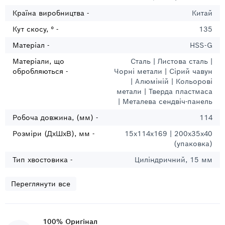
Країна виробництва -
Китай
Кут скосу, ° -
135
Матеріал -
HSS-G
Матеріали, що
Сталь | Листова сталь |
обробляються -
Чорні метали | Сірий чавун
| Алюміній | Кольорові
метали | Тверда пластмаса
| Металева сендвіч-панель
Робоча довжина, (мм) -
114
Розміри (ДхШхВ), мм -
15x114x169 | 200х35х40
(упаковка)
Тип хвостовика -
Циліндричний, 15 мм
Переглянути все
100% Оригінал