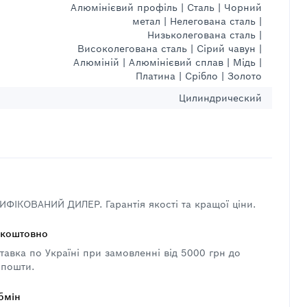
Алюмінієвий профіль | Сталь | Чорний
метал | Нелегована сталь |
Низьколегована сталь |
Високолегована сталь | Сірий чавун |
Алюміній | Алюмінієвий сплав | Мідь |
Платина | Срібло | Золото
Цилиндрический
ФІКОВАНИЙ ДИЛЕР. Гарантія якості та кращої ціни.
зкоштовно
авка по Україні при замовленні від 5000 грн до
 пошти.
бмін