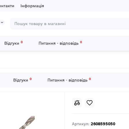
онтакти
Інформація
0
0
Відгуки
Питання - відповідь
PRO 10 HSS-G Свердел 1.5 мм
0
0
Відгуки
Питання - відповідь
Артикул:
2608595050