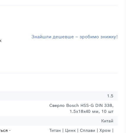
Знайшли дешевше – зробимо знижку!
к
1.5
Сверло Bosch HSS-G DIN 338,
1.5х18х40 мм, 10 шт
Китай
ься -
Титан | Цинк | Сплави | Хром |