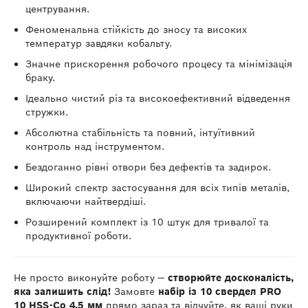
центрування.
Феноменальна стійкість до зносу та високих
температур завдяки кобальту.
Значне прискорення робочого процесу та мінімізація
браку.
Ідеально чистий різ та високоефективний відведення
стружки.
Абсолютна стабільність та повний, інтуїтивний
контроль над інструментом.
Бездоганно рівні отвори без дефектів та задирок.
Широкий спектр застосування для всіх типів металів,
включаючи найтвердіші.
Розширений комплект із 10 штук для тривалої та
продуктивної роботи.
Не просто виконуйте роботу —
створюйте досконалість,
яка залишить слід!
Замовте
набір із 10 свердел PRO
10 HSS-Co 4.5 мм
прямо зараз та відчуйте, як ваші руки