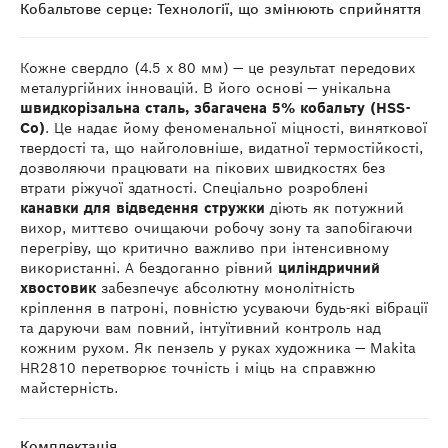
Кобальтове серце: Технології, що змінюють сприйняття
Кожне свердло (4.5 x 80 мм) — це результат передових
металургійних інновацій. В його основі — унікальна
швидкорізальна сталь, збагачена 5% кобальту (HSS-
Co)
. Це надає йому феноменальної міцності, виняткової
твердості та, що найголовніше, видатної термостійкості,
дозволяючи працювати на пікових швидкостях без
втрати ріжучої здатності. Спеціально розроблені
канавки для відведення стружки
діють як потужний
вихор, миттєво очищаючи робочу зону та запобігаючи
перегріву, що критично важливо при інтенсивному
використанні. А бездоганно рівний
циліндричний
хвостовик
забезпечує абсолютну монолітність
кріплення в патроні, повністю усуваючи будь-які вібрації
та даруючи вам повний, інтуїтивний контроль над
кожним рухом. Як пензель у руках художника — Makita
HR2810 перетворює точність і міць на справжню
майстерність.
Комплектація