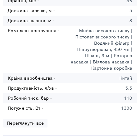
Гарантія, міс -
36
Довжина кабелю, м -
5
Довжина шланга, м -
3
Комплект постачання -
Мийка високого тиску |
Пістолет високого тиску |
Водяний фільтр |
Піноутворювач, 450 мл |
Шланг, 3 м | Роторна
насадка | Віялова насадка |
Картонна коробка
Країна виробництва -
Китай
Продуктивність, л/хв -
5.5
Робочий тиск, бар -
110
Потужність, Вт -
1300
Переглянути все