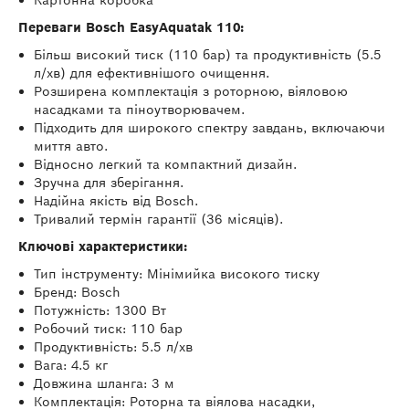
Картонна коробка
Переваги Bosch EasyAquatak 110:
Більш високий тиск (110 бар) та продуктивність (5.5
л/хв) для ефективнішого очищення.
Розширена комплектація з роторною, віяловою
насадками та піноутворювачем.
Підходить для широкого спектру завдань, включаючи
миття авто.
Відносно легкий та компактний дизайн.
Зручна для зберігання.
Надійна якість від Bosch.
Тривалий термін гарантії (36 місяців).
Ключові характеристики:
Тип інструменту: Мінімийка високого тиску
Бренд: Bosch
Потужність: 1300 Вт
Робочий тиск: 110 бар
Продуктивність: 5.5 л/хв
Вага: 4.5 кг
Довжина шланга: 3 м
Комплектація: Роторна та віялова насадки,