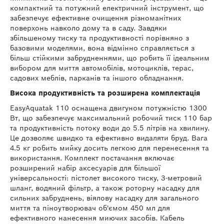
компактний та потужний електричний інструмент, що
забезпечує ефективне очищення різноманітних
поверхонь навколо дому та в саду. Завдяки
збільшеному тиску та продуктивності порівняно з
базовими моделями, вона відмінно справляється з
більш стійкими забрудненнями, що робить її ідеальним
вибором для миття автомобілів, мотоциклів, терас,
садових меблів, парканів та іншого обладнання.
Висока продуктивність та розширена комплектація
EasyAquatak 110 оснащена двигуном потужністю 1300
Вт, що забезпечує максимальний робочий тиск 110 бар
та продуктивність потоку води до 5.5 літрів на хвилину.
Це дозволяє швидко та ефективно видаляти бруд. Вага
4.5 кг робить мийку досить легкою для перенесення та
використання. Комплект постачання включає
розширений набір аксесуарів для більшої
універсальності: пістолет високого тиску, 3-метровий
шланг, водяний фільтр, а також роторну насадку для
сильних забруднень, віялову насадку для загального
миття та піноутворювач об'ємом 450 мл для
ефективного нанесення миючих засобів. Кабель