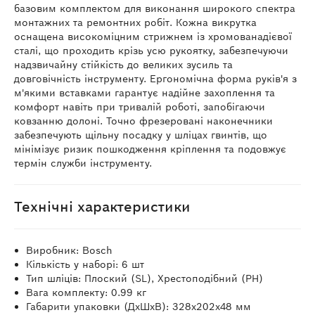
базовим комплектом для виконання широкого спектра
монтажних та ремонтних робіт. Кожна викрутка
оснащена високоміцним стрижнем із хромованадієвої
сталі, що проходить крізь усю рукоятку, забезпечуючи
надзвичайну стійкість до великих зусиль та
довговічність інструменту. Ергономічна форма руків'я з
м'якими вставками гарантує надійне захоплення та
комфорт навіть при тривалій роботі, запобігаючи
ковзанню долоні. Точно фрезеровані наконечники
забезпечують щільну посадку у шліцах гвинтів, що
мінімізує ризик пошкодження кріплення та подовжує
термін служби інструменту.
Технічні характеристики
Виробник: Bosch
Кількість у наборі: 6 шт
Тип шліців: Плоский (SL), Хрестоподібний (PH)
Вага комплекту: 0.99 кг
Габарити упаковки (ДхШхВ): 328х202х48 мм