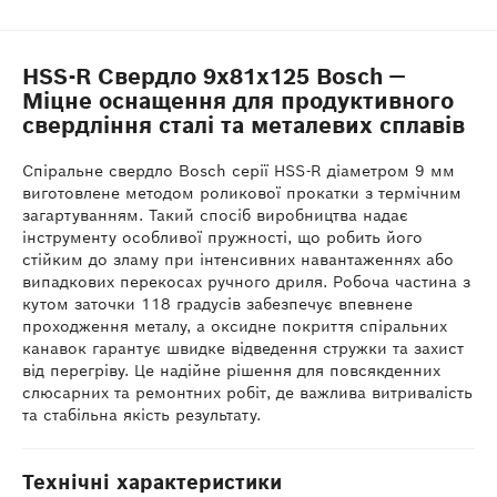
HSS-R Свердло 9x81x125 Bosch —
Міцне оснащення для продуктивного
свердління сталі та металевих сплавів
Спіральне свердло Bosch серії HSS-R діаметром 9 мм
виготовлене методом роликової прокатки з термічним
загартуванням. Такий спосіб виробництва надає
інструменту особливої пружності, що робить його
стійким до зламу при інтенсивних навантаженнях або
випадкових перекосах ручного дриля. Робоча частина з
кутом заточки 118 градусів забезпечує впевнене
проходження металу, а оксидне покриття спіральних
канавок гарантує швидке відведення стружки та захист
від перегріву. Це надійне рішення для повсякденних
слюсарних та ремонтних робіт, де важлива витривалість
та стабільна якість результату.
Технічні характеристики