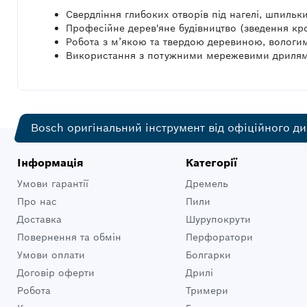
Свердління глибоких отворів під нагелі, шпильки
Професійне дерев'яне будівництво (зведення кро
Робота з м’якою та твердою деревиною, вологи
Використання з потужними мережевими дрилям
Bosch оригінальний інструмент від офіційного ди
Інформація
Категорії
Умови гарантії
Дремель
Про нас
Пили
Доставка
Шурупокрути
Повернення та обмін
Перфоратори
Умови оплати
Болгарки
Договір оферти
Дрилі
Робота
Тримери