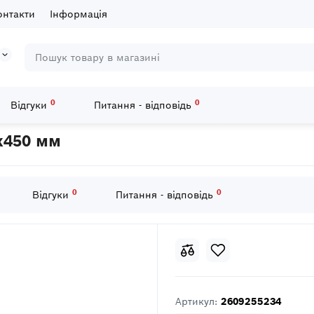
онтакти
Інформація
0
0
Відгуки
Питання - відповідь
Гвинтове свердло по дереву 10x360x450 мм
x450 мм
0
0
Відгуки
Питання - відповідь
Артикул:
2609255234