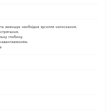
та зменшує необхідне зусилля натискання.
астрягання.
льну глибину.
 навантаженням.
у.