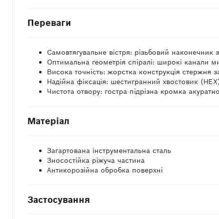
Переваги
Самовтягувальне вістря: різьбовий наконечник 
Оптимальна геометрія спіралі: широкі канали мит
Висока точність: жорстка конструкція стержня з
Надійна фіксація: шестигранний хвостовик (HEX
Чистота отвору: гостра підрізна кромка акуратн
Матеріал
Загартована інструментальна сталь
Зносостійка ріжуча частина
Антикорозійна обробка поверхні
Застосування