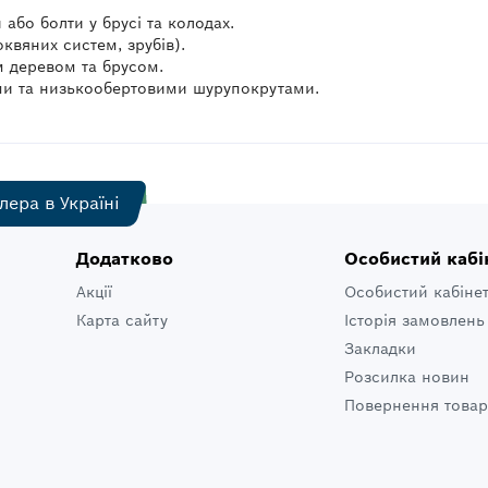
 або болти у брусі та колодах.
квяних систем, зрубів).
м деревом та брусом.
и та низькообертовими шурупокрутами.
лера в Україні
Додатково
Особистий кабі
Акції
Особистий кабіне
Карта сайту
Історія замовлень
Закладки
Розсилка новин
Повернення товар