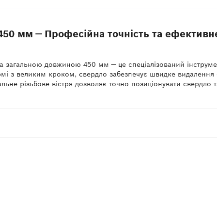
450 мм — Професійна точність та ефективн
а загальною довжиною 450 мм — це спеціалізований інструмен
рмі з великим кроком, свердло забезпечує швидке видалення 
альне різьбове вістря дозволяє точно позиціонувати свердло 