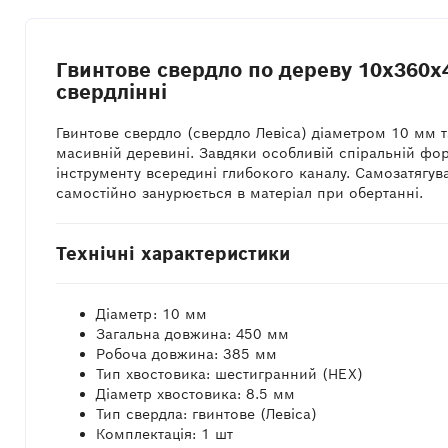
Гвинтове свердло по дереву 10x360x
свердлінні
Гвинтове свердло (свердло Левіса) діаметром 10 мм т
масивній деревині. Завдяки особливій спіральній фо
інструменту всередині глибокого каналу. Самозатягув
самостійно занурюється в матеріал при обертанні.
Технічні характеристики
Діаметр: 10 мм
Загальна довжина: 450 мм
Робоча довжина: 385 мм
Тип хвостовика: шестигранний (HEX)
Діаметр хвостовика: 8.5 мм
Тип свердла: гвинтове (Левіса)
Комплектація: 1 шт