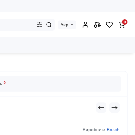
0
Укр
0
дь
Виробник:
Bosch