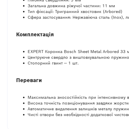
Глибина свердління: 5 мм
Загальна довжина ріжучої частини: 11 мм
Тип фіксації: Тригранний хвостовик (Arbored)
Сфера застосування: Нержавіюча сталь (Inox), л
Комплектація
EXPERT Коронка Bosch Sheet Metal Arbored 33 
Центруюче свердло з виштовхувальною пружино
Стопорний гвинт — 1 шт.
Переваги
Максимальна зносостійкість при інтенсивному в
Висока точність позиціонування завдяки жорст
Автоматичне видалення залишків металу пружи
Чисті отвори без необхідності додаткової чистов