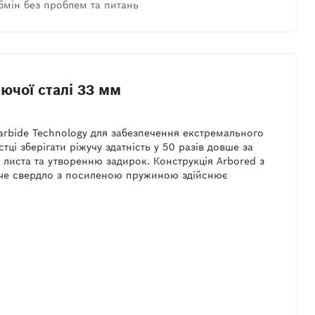
бмін без проблем та питань
ючої сталі 33 мм
arbide Technology для забезпечення екстремального
і зберігати ріжучу здатність у 50 разів довше за
о листа та утворенню задирок. Конструкція Arbored з
юче свердло з посиленою пружиною здійснює