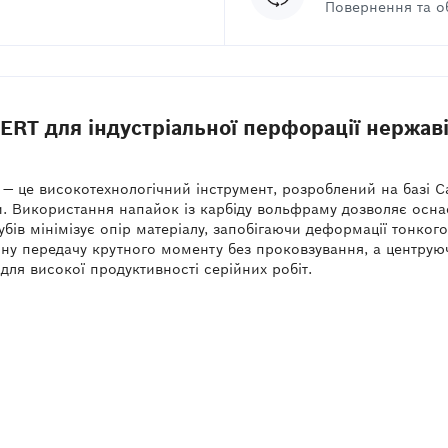
Повернення та о
RT для індустріальної перфорації нержаві
— це високотехнологічний інструмент, розроблений на базі C
 Використання напайок із карбіду вольфраму дозволяє оснастц
зубів мінімізує опір матеріалу, запобігаючи деформації тонког
йну передачу крутного моменту без проковзування, а центру
ля високої продуктивності серійних робіт.