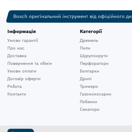
Bosch оригінальний інструмент від офіційного ди
Інформація
Категорії
Умови гарантії
Дремель
Про нас
Пили
Доставка
Шурупокрути
Повернення та обмін
Перфоратори
Умови оплати
Болгарки
Договір оферти
Дрилі
Робота
Тримери
Контакти
Газонокосарки
Лобзики
Секатори