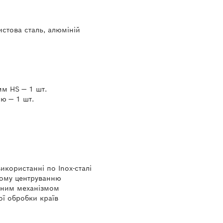
истова сталь, алюміній
мм HS — 1 шт.
ю — 1 шт.
икористанні по Inox-сталі
кому центруванню
нним механізмом
ої обробки країв