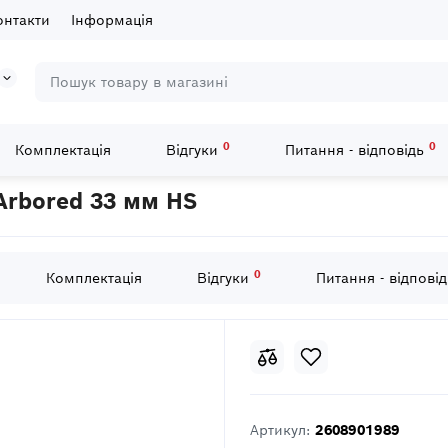
онтакти
Інформація
0
0
Комплектація
Відгуки
Питання - відповідь
ch Sheet Metal Arbored 33 мм HS
Arbored 33 мм HS
0
Комплектація
Відгуки
Питання - відпові
Артикул:
2608901989