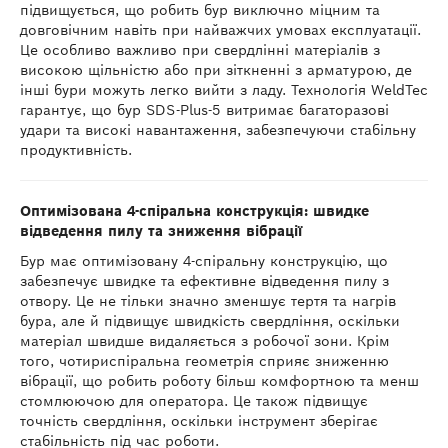
підвищується, що робить бур виключно міцним та
довговічним навіть при найважчих умовах експлуатації.
Це особливо важливо при свердлінні матеріалів з
високою щільністю або при зіткненні з арматурою, де
інші бури можуть легко вийти з ладу. Технологія WeldTec
гарантує, що бур SDS-Plus-5 витримає багаторазові
удари та високі навантаження, забезпечуючи стабільну
продуктивність.
Оптимізована 4-спіральна конструкція: швидке
відведення пилу та зниження вібрації
Бур має оптимізовану 4-спіральну конструкцію, що
забезпечує швидке та ефективне відведення пилу з
отвору. Це не тільки значно зменшує тертя та нагрів
бура, але й підвищує швидкість свердління, оскільки
матеріал швидше видаляється з робочої зони. Крім
того, чотириспіральна геометрія сприяє зниженню
вібрації, що робить роботу більш комфортною та менш
стомлюючою для оператора. Це також підвищує
точність свердління, оскільки інструмент зберігає
стабільність під час роботи.