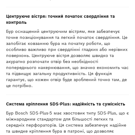
Центруюче вістря: точний початок свердління та
контроль
Бур оснащений центруючим вістрям, яке забезпечує
точне позиціонування та легкий початок свердління. Це
запобігає ковзанню бура на початку роботи, що
особливо важливо при свердлінні гладких або нерівних
поверхонь. Центруюче вістря дозволяє швидко та
акуратно розпочати отвір без необхідності
попереднього накернювання, що значно економить час
та підвищує загальну продуктивність. Ця функція
гарантує, що кожен отвір буде зроблений точно там, де
це потрібно.
Система кріплення SDS-Plus: надійність та сумісність
Бур Bosch SDS-Plus-5 має хвостовик типу SDS-Plus, що є
міжнародним стандартом для більшості легких та
середніх перфораторів. Ця система забезпечує надійне
та швидке кріплення бура в патроні, що дозволяє