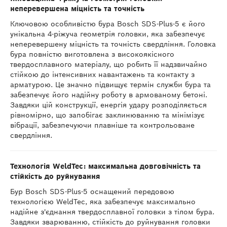
неперевершена міцність та точність
Ключовою особливістю бура Bosch SDS-Plus-5 є його
унікальна 4-ріжуча геометрія головки, яка забезпечує
неперевершену міцність та точність свердління. Головка
бура повністю виготовлена з високоякісного
твердосплавного матеріалу, що робить її надзвичайно
стійкою до інтенсивних навантажень та контакту з
арматурою. Це значно підвищує термін служби бура та
забезпечує його надійну роботу в армованому бетоні.
Завдяки цій конструкції, енергія удару розподіляється
рівномірно, що запобігає заклинюванню та мінімізує
вібрації, забезпечуючи плавніше та контрольоване
свердління.
Технологія WeldTec: максимальна довговічність та
стійкість до руйнування
Бур Bosch SDS-Plus-5 оснащений передовою
технологією WeldTec, яка забезпечує максимально
надійне з'єднання твердосплавної головки з тілом бура.
Завдяки зварюванню, стійкість до руйнування головки