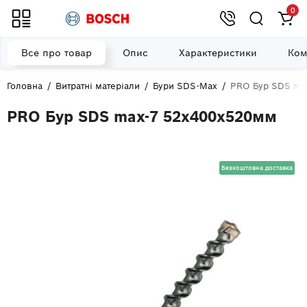
0
Все про товар
Опис
Характеристики
Ком
Головна
Витратні матеріали
Бури SDS-Max
PRO Бур SDS ma
PRO Бур SDS max-7 52x400x520мм
Безкоштовна доставка