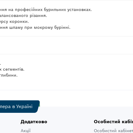
ення на професійних бурильних установках.
алансованого різання.
урсу коронки.
ення шламу при мокрому бурінні.
.
 сегментів.
 глибини.
лера в Україні
Додатково
Особистий кабі
Акції
Особистий кабіне