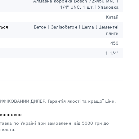
Алмазна коронка Bosch 72x450 мм, 1
1/4" UNC, 1 шт. | Упаковка
Китай
ься -
Бетон | Залізобетон l Цегла l Цементні
плити
450
1 1/4"
ФІКОВАНИЙ ДИЛЕР. Гарантія якості та кращої ціни.
зкоштовно
авка по Україні при замовленні від 5000 грн до
 пошти.