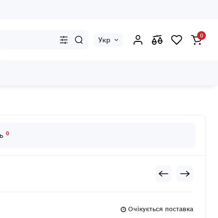
0
Укр
0
дь
Очікується поставка