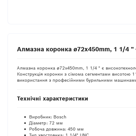
Алмазна коронка ø72x450mm, 1 1/4 " 
Алмазна коронка ø72x450mm, 1 1/4 " є високотехноло
Конструкція коронки з сімома сегментами висотою 11
використання з професійними бурильними машинами,
Технічні характеристики
Виробник: Bosch
Діаметр: 72 мм
Робоча довжина: 450 мм
Тип хвостовика: 1 1/4" UNC