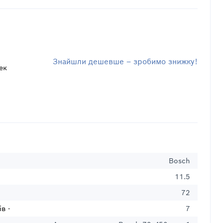
Знайшли дешевше – зробимо знижку!
ек
Bosch
11.5
72
в -
7