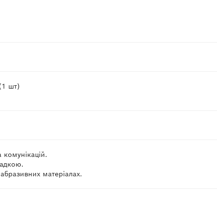
(1 шт)
а комунікацій.
ладкою.
 абразивних матеріалах.