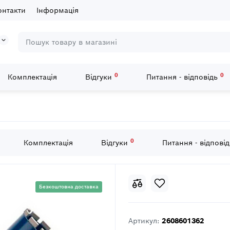
онтакти
Інформація
0
0
Комплектація
Відгуки
Питання - відповідь
2x450mm, 1 1/4
0
Комплектація
Відгуки
Питання - відпові
Безкоштовна доставка
Артикул:
2608601362