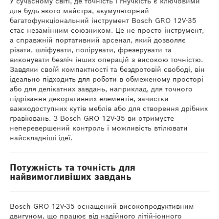
У сучасному світі, де точність і гнучкість є ключовими
для будь-якого майстра, акумуляторний
багатофункціональний інструмент Bosch GRO 12V-35
стає незамінним союзником. Це не просто інструмент,
а справжній портативний арсенал, який дозволяє
різати, шліфувати, полірувати, фрезерувати та
виконувати безліч інших операцій з високою точністю.
Завдяки своїй компактності та бездротовій свободі, він
ідеально підходить для роботи в обмеженому просторі
або для делікатних завдань, наприклад, для точного
підрізання декоративних елементів, зачистки
важкодоступних кутів меблів або для створення дрібних
гравіювань. З Bosch GRO 12V-35 ви отримуєте
неперевершений контроль і можливість втілювати
найскладніші ідеї.
Потужність та точність для
найвимогливіших завдань
Bosch GRO 12V-35 оснащений високопродуктивним
двигуном, що працює від надійного літій-іонного