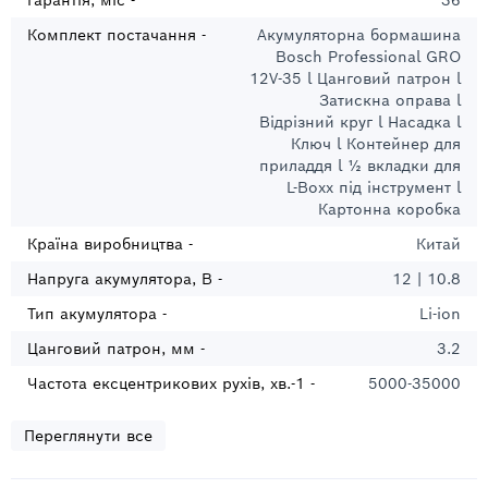
Гарантія, міс -
36
Комплект постачання -
Акумуляторна бормашина
Bosch Professional GRO
12V-35 l Цанговий патрон l
Затискна оправа l
Відрізний круг l Насадка l
Ключ l Контейнер для
приладдя l ½ вкладки для
L-Boxx під інструмент l
Картонна коробка
Країна виробництва -
Китай
Напруга акумулятора, В -
12 | 10.8
Тип акумулятора -
Li‑ion
Цанговий патрон, мм -
3.2
Частота ексцентрикових рухів, хв.-1 -
5000-35000
Переглянути все