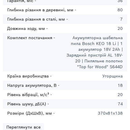
Гарантія, міс -
36
Глибина різання в деревині, мм -
80
Глибина різання в сталі, мм -
7
Довжина ходу, мм -
20
Комплект постачання -
Акумуляторна шабельна
пила Bosch KEO 18 Li | 1
акумулятор 18V 2Ah |
Зарядний пристрій AL 18V-
20 | Пиляльне полотно
"Top for Wood" S644D
Країна виробництва -
Угорщина
Напруга акумулятора, В -
18
Рівень вібрації, м/с² -
20
Рівень шуму, дБ(А) -
74
Розміри (ДхШхВ), мм -
370x81x138
Переглянути все