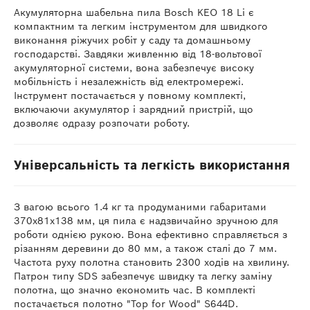
Акумуляторна шабельна пила Bosch KEO 18 Li є
компактним та легким інструментом для швидкого
виконання ріжучих робіт у саду та домашньому
господарстві. Завдяки живленню від 18-вольтової
акумуляторної системи, вона забезпечує високу
мобільність і незалежність від електромережі.
Інструмент постачається у повному комплекті,
включаючи акумулятор і зарядний пристрій, що
дозволяє одразу розпочати роботу.
Універсальність та легкість використання
З вагою всього 1.4 кг та продуманими габаритами
370x81x138 мм, ця пила є надзвичайно зручною для
роботи однією рукою. Вона ефективно справляється з
різанням деревини до 80 мм, а також сталі до 7 мм.
Частота руху полотна становить 2300 ходів на хвилину.
Патрон типу SDS забезпечує швидку та легку заміну
полотна, що значно економить час. В комплекті
постачається полотно "Top for Wood" S644D.