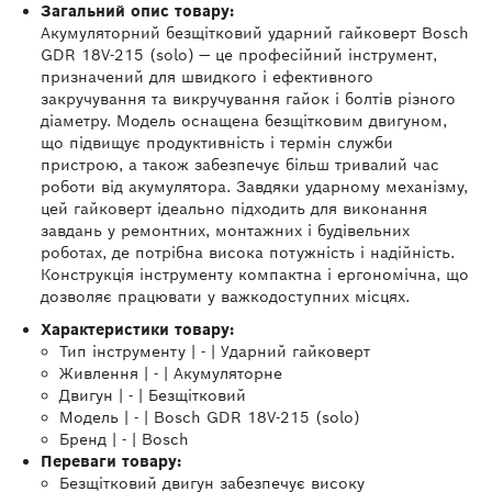
Загальний опис товару:
Акумуляторний безщітковий ударний гайковерт Bosch
GDR 18V-215 (solo) — це професійний інструмент,
призначений для швидкого і ефективного
закручування та викручування гайок і болтів різного
діаметру. Модель оснащена безщітковим двигуном,
що підвищує продуктивність і термін служби
пристрою, а також забезпечує більш тривалий час
роботи від акумулятора. Завдяки ударному механізму,
цей гайковерт ідеально підходить для виконання
завдань у ремонтних, монтажних і будівельних
роботах, де потрібна висока потужність і надійність.
Конструкція інструменту компактна і ергономічна, що
дозволяє працювати у важкодоступних місцях.
Характеристики товару:
Тип інструменту | - | Ударний гайковерт
Живлення | - | Акумуляторне
Двигун | - | Безщітковий
Модель | - | Bosch GDR 18V-215 (solo)
Бренд | - | Bosch
Переваги товару:
Безщітковий двигун забезпечує високу