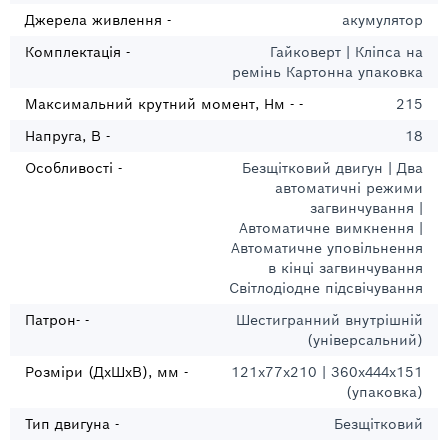
Джерела живлення -
акумулятор
Комплектація -
Гайковерт | Кліпса на
ремінь Картонна упаковка
Максимальний крутний момент, Нм - -
215
Напруга, В -
18
Особливості -
Безщітковий двигун | Два
автоматичні режими
загвинчування |
Автоматичне вимкнення |
Автоматичне уповільнення
в кінці загвинчування
Світлодіодне підсвічування
Патрон- -
Шестигранний внутрішній
(універсальний)
Розміри (ДхШхВ), мм -
121х77х210 | 360х444х151
(упаковка)
Тип двигуна -
Безщітковий