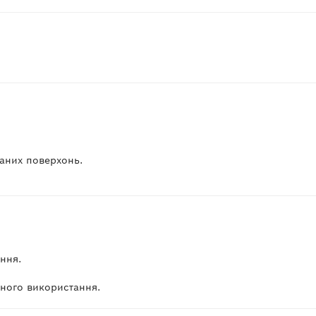
ваних поверхонь.
ння.
йного використання.