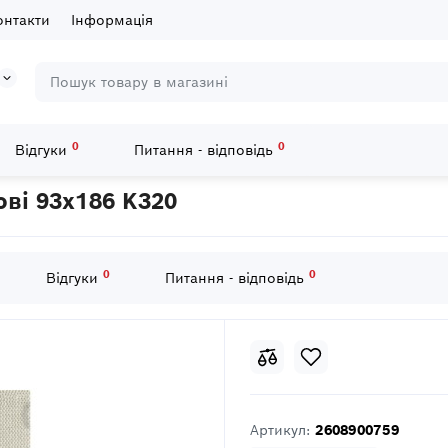
онтакти
Інформація
0
0
Відгуки
Питання - відповідь
листи
50 шліфлистів M480 на сітчастій основі 93x186 K320
ові 93x186 K320
0
0
Відгуки
Питання - відповідь
Артикул:
2608900759