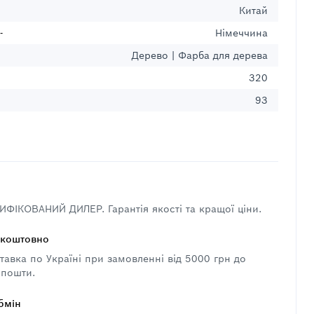
Китай
-
Німеччина
Дерево | Фарба для дерева
320
93
ФІКОВАНИЙ ДИЛЕР. Гарантія якості та кращої ціни.
зкоштовно
авка по Україні при замовленні від 5000 грн до
 пошти.
бмін