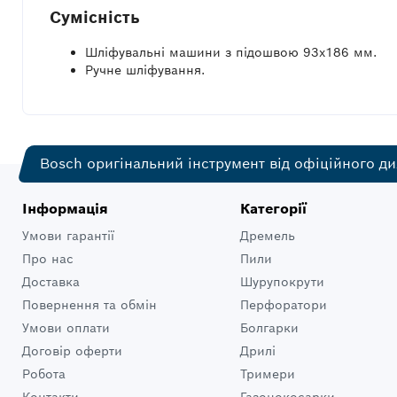
Сумісність
Шліфувальні машини з підошвою 93x186 мм.
Ручне шліфування.
Bosch оригінальний інструмент від офіційного ди
Інформація
Категорії
Умови гарантії
Дремель
Про нас
Пили
Доставка
Шурупокрути
Повернення та обмін
Перфоратори
Умови оплати
Болгарки
Договір оферти
Дрилі
Робота
Тримери