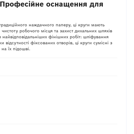
— Професійне оснащення для
традиційного наждачного паперу, ці круги мають
є чистоту робочого місця та захист дихальних шляхів
я найвідповідальніших фінішних робіт: шліфування
відсутності фіксованих отворів, ці круги сумісні з
а їх підошві.