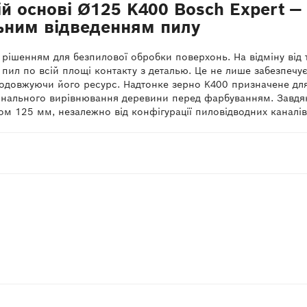
ій основі Ø125 K400 Bosch Expert 
ьним відведенням пилу
рішенням для безпилової обробки поверхонь. На відміну від 
и пил по всій площі контакту з деталью. Це не лише забезпечу
 подовжуючи його ресурс. Надтонке зерно K400 призначене дл
нального вирівнювання деревини перед фарбуванням. Завдяки 
125 мм, незалежно від конфігурації пиловідводних каналів н