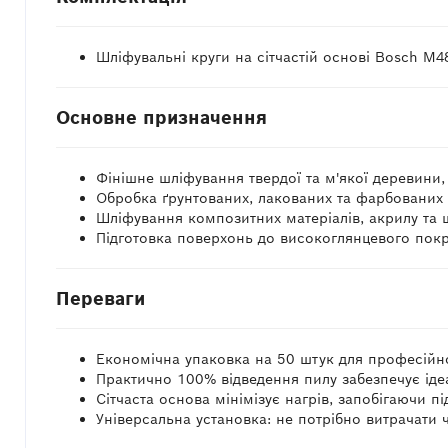
Шліфувальні круги на сітчастій основі Bosch M
Основне призначення
Фінішне шліфування твердої та м'якої деревини
Обробка ґрунтованих, лакованих та фарбованих
Шліфування композитних матеріалів, акрилу та
Підготовка поверхонь до високоглянцевого пок
Переваги
Економічна упаковка на 50 штук для професійн
Практично 100% відведення пилу забезпечує іде
Сітчаста основа мінімізує нагрів, запобігаючи 
Універсальна установка: не потрібно витрачати 