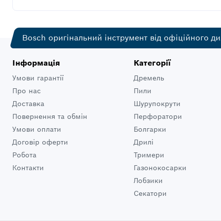
Bosch оригінальний інструмент від офіційного ди
Інформація
Категорії
Умови гарантії
Дремель
Про нас
Пили
Доставка
Шурупокрути
Повернення та обмін
Перфоратори
Умови оплати
Болгарки
Договір оферти
Дрилі
Робота
Тримери
Контакти
Газонокосарки
Лобзики
Секатори