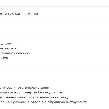
480 Ø125 K400 — 50 шт
, шпону
 поверхонь
 штучного каменю
риття
ого серійного використання
альну якість поверхні без подряпин
підгорянню матеріалу та налипанню лаку
час на суміщення отворів з підошвою інструменту