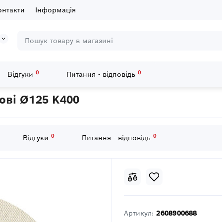
онтакти
Інформація
0
0
Відгуки
Питання - відповідь
листи
50 Шліфкругів M480 на сітчастій основі Ø125 K400
нові Ø125 K400
0
0
Відгуки
Питання - відповідь
Артикул:
2608900688