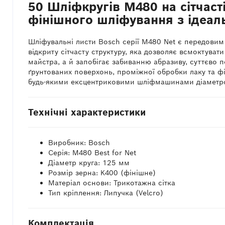
50 Шліфкругів M480 на сітчаст
фінішного шліфування з ідеал
Шліфувальні листи Bosch серії M480 Net є передовим 
відкриту сітчасту структуру, яка дозволяє всмоктуват
майстра, а й запобігає забиванню абразиву, суттєво
ґрунтованих поверхонь, проміжної обробки лаку та фі
будь-якими ексцентриковими шліфмашинами діаметром 
Технічні характеристики
Виробник: Bosch
Серія: M480 Best for Net
Діаметр круга: 125 мм
Розмір зерна: K400 (фінішне)
Матеріал основи: Трикотажна сітка
Тип кріплення: Липучка (Velcro)
Комплектація