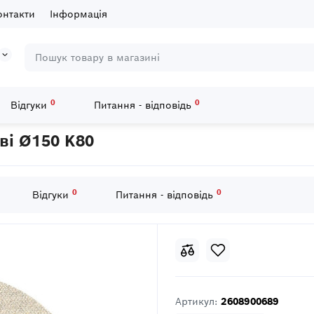
онтакти
Інформація
0
0
Відгуки
Питання - відповідь
листи
5 Шліфкругів M480 на сітчастій основі Ø150 K80
ові Ø150 K80
0
0
Відгуки
Питання - відповідь
Артикул:
2608900689