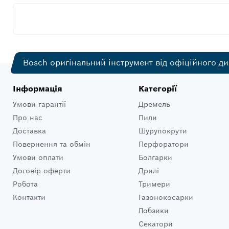
Bosch оригінальний інструмент від офіційного ди
Інформація
Категорії
Умови гарантії
Дремель
Про нас
Пили
Доставка
Шурупокрути
Повернення та обмін
Перфоратори
Умови оплати
Болгарки
Договір оферти
Дрилі
Робота
Тримери
Контакти
Газонокосарки
Лобзики
Секатори