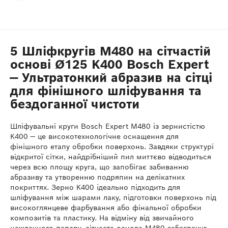
5 Шліфкругів M480 на сітчастій
основі Ø125 K400 Bosch Expert
— Ультратонкий абразив на сітці
для фінішного шліфування та
бездоганної чистоти
Шліфувальні круги Bosch Expert M480 із зернистістю
K400 — це високотехнологічне оснащення для
фінішного етапу обробки поверхонь. Завдяки структурі
відкритої сітки, найдрібніший пил миттєво відводиться
через всю площу круга, що запобігає забиванню
абразиву та утворенню подряпин на делікатних
покриттях. Зерно K400 ідеально підходить для
шліфування між шарами лаку, підготовки поверхонь під
високоглянцеве фарбування або фінальної обробки
композитів та пластику. На відміну від звичайного