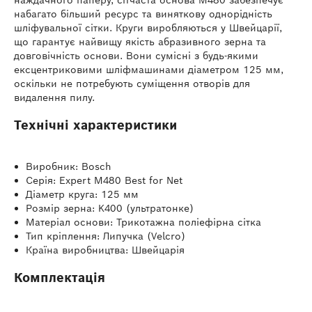
наждачного паперу, сітчаста основа M480 забезпечує
набагато більший ресурс та виняткову однорідність
шліфувальної сітки. Круги виробляються у Швейцарії,
що гарантує найвищу якість абразивного зерна та
довговічність основи. Вони сумісні з будь-якими
ексцентриковими шліфмашинами діаметром 125 мм,
оскільки не потребують суміщення отворів для
видалення пилу.
Технічні характеристики
Виробник: Bosch
Серія: Expert M480 Best for Net
Діаметр круга: 125 мм
Розмір зерна: K400 (ультратонке)
Матеріал основи: Трикотажна поліефірна сітка
Тип кріплення: Липучка (Velcro)
Країна виробництва: Швейцарія
Комплектація