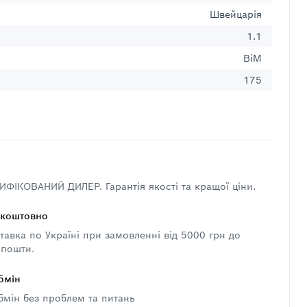
Швейцарія
1.1
BiM
175
ФІКОВАНИЙ ДИЛЕР. Гарантія якості та кращої ціни.
зкоштовно
авка по Україні при замовленні від 5000 грн до
 пошти.
бмін
бмін без проблем та питань