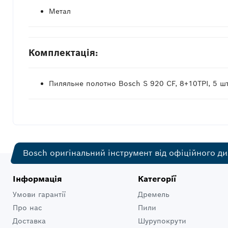
Метал
Комплектація:
Пиляльне полотно Bosch S 920 CF, 8+10TPI, 5 ш
Bosch оригінальний інструмент від офіційного ди
Інформація
Категорії
Умови гарантії
Дремель
Про нас
Пили
Доставка
Шурупокрути