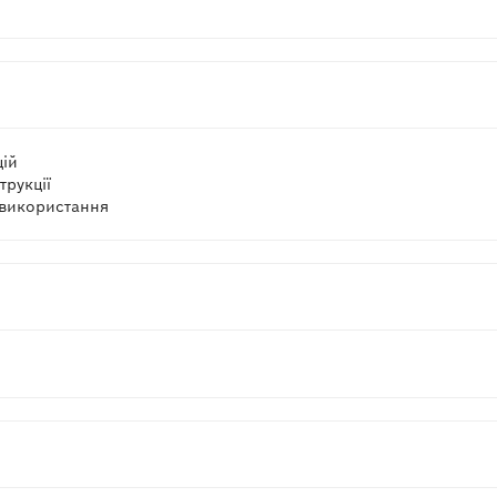
цій
трукції
використання