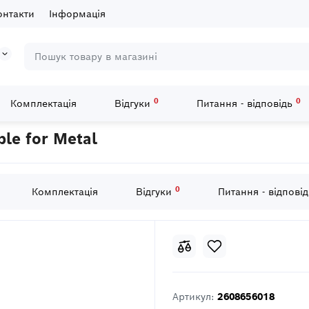
онтакти
Інформація
0
0
Комплектація
Відгуки
Питання - відповідь
5 шабельних ПИЛОК S 1122 AF Flexible for Metal
le for Metal
0
Комплектація
Відгуки
Питання - відпові
Артикул:
2608656018