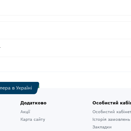
т
лера в Україні
Додатково
Особистий кабі
Акції
Особистий кабіне
Карта сайту
Історія замовлень
Закладки