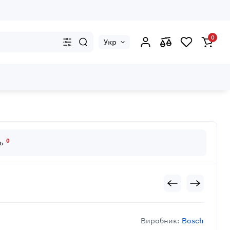
0
Укр
0
дь
Виробник:
Bosch