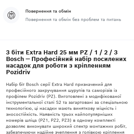
Повернення та обмін
Повернення та обмін без проблем та питань
3 біти Extra Hard 25 мм PZ / 1 / 2 / 3
Bosch — Професійний набір посилених
насадок для роботи з кріпленням
Pozidriv
Набір біт Bosch серії Extra Hard призначений для
професійного закручування шурупів та саморізів із
профілем Pozidriv (PZ). Виготовлені з модифікованої
інструментальної сталі S2 та загартовані за спеціальною
технологією, ці насадки мають виняткову міцність і
зносостійкість. Наявність трьох найпопулярніших
номерів шліца (PZ1, PZ2, PZ3) в одному комплекті
дозволяє виконувати широкий спектр монтажних робіт,
забезпечуючи надійне зчеплення з голівкою кріплення