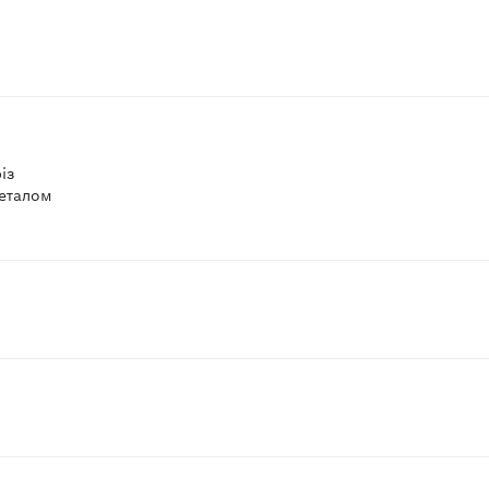
із
металом