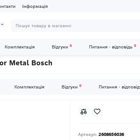
онтакти
Інформація
0
0
Комплектація
Відгуки
Питання - відповідь
2 шабельні пилки S 922 AF Flexible for Metal Bosch
for Metal Bosch
0
Комплектація
Відгуки
Питання - відпові
Артикул:
2608656036