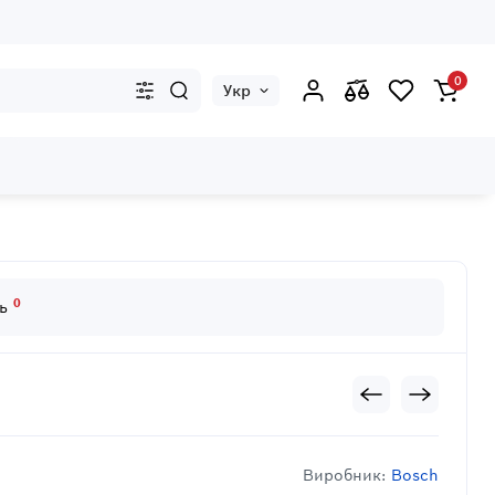
0
Укр
0
дь
Виробник:
Bosch