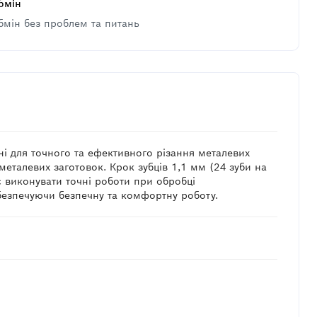
бмін
бмін без проблем та питань
і для точного та ефективного різання металевих
еталевих заготовок. Крок зубців 1,1 мм (24 зуби на
є виконувати точні роботи при обробці
абезпечуючи безпечну та комфортну роботу.