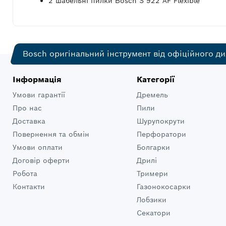
2 шабельні пилки Bosch S 922 AF Flexible
Bosch оригінальний інструмент від офіційного ди
Інформація
Категорії
Умови гарантії
Дремель
Про нас
Пили
Доставка
Шурупокрути
Повернення та обмін
Перфоратори
Умови оплати
Болгарки
Договір оферти
Дрилі
Робота
Тримери
Контакти
Газонокосарки
Лобзики
Секатори