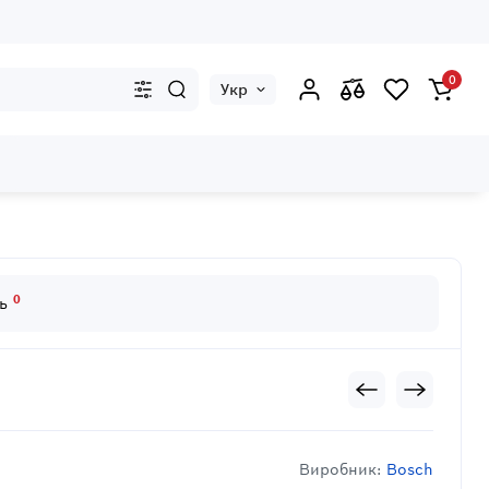
0
Укр
0
дь
Виробник:
Bosch