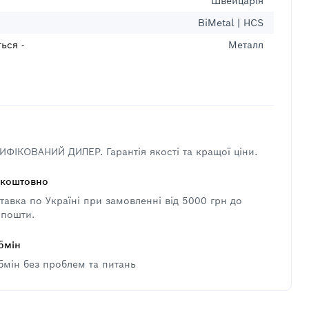
Швейцарія
BiMetal | HCS
ься -
Металл
ФІКОВАНИЙ ДИЛЕР. Гарантія якості та кращої ціни.
зкоштовно
авка по Україні при замовленні від 5000 грн до
 пошти.
бмін
бмін без проблем та питань