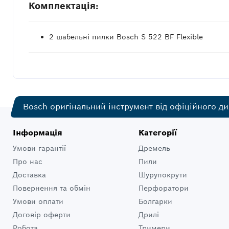
Комплектація:
2 шабельні пилки Bosch S 522 BF Flexible
Bosch оригінальний інструмент від офіційного ди
Інформація
Категорії
Умови гарантії
Дремель
Про нас
Пили
Доставка
Шурупокрути
Повернення та обмін
Перфоратори
Умови оплати
Болгарки
Договір оферти
Дрилі
Робота
Тримери