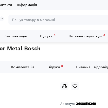
онтакти
Інформація
0
0
Комплектація
Відгуки
Питання - відповідь
2 шабельні пилки S 522 BF Flexible for Metal Bosch
for Metal Bosch
0
Комплектація
Відгуки
Питання - відпові
Артикул:
2608656269