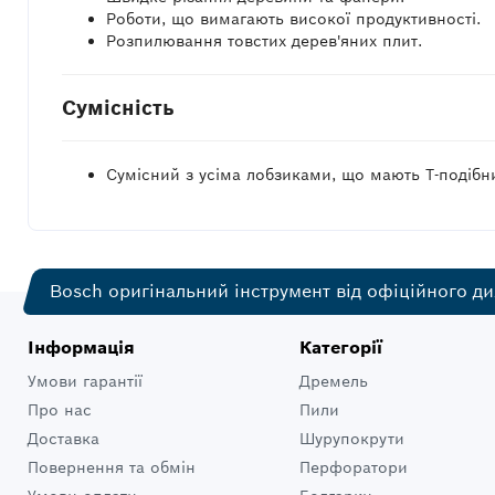
Роботи, що вимагають високої продуктивності.
Розпилювання товстих дерев'яних плит.
Сумісність
Сумісний з усіма лобзиками, що мають Т-подібн
Bosch оригінальний інструмент від офіційного ди
Інформація
Категорії
Умови гарантії
Дремель
Про нас
Пили
Доставка
Шурупокрути
Повернення та обмін
Перфоратори