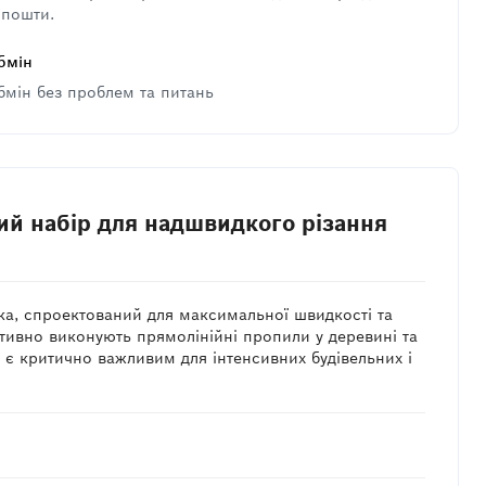
 пошти.
бмін
бмін без проблем та питань
ий набір для надшвидкого різання
а, спроектований для максимальної швидкості та
ктивно виконують прямолінійні пропили у деревині та
 є критично важливим для інтенсивних будівельних і