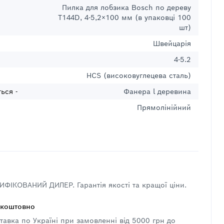
Пилка для лобзика Bosch по дереву
T144D, 4-5,2×100 мм (в упаковці 100
шт)
Швейцарія
4-5.2
HCS (високовуглецева сталь)
ься -
Фанера l деревина
Прямолінійний
ФІКОВАНИЙ ДИЛЕР. Гарантія якості та кращої ціни.
зкоштовно
авка по Україні при замовленні від 5000 грн до