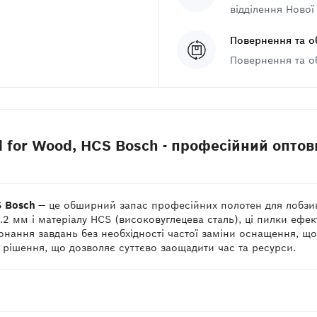
відділення Нової
Повернення та о
Повернення та о
 for Wood, HCS Bosch - професійний оптов
S Bosch
— це обширний запас професійних полотен для лобзик
5.2 мм і матеріалу HCS (високовуглецева сталь), ці пилки ефе
нання завдань без необхідності частої заміни оснащення, що
 рішення, що дозволяє суттєво заощадити час та ресурси.