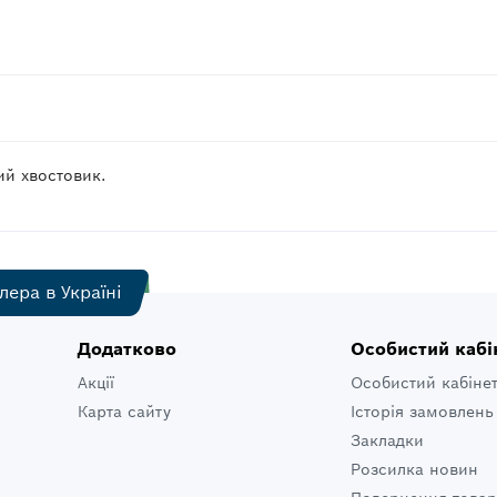
ий хвостовик.
лера в Україні
Додатково
Особистий кабі
Акції
Особистий кабіне
Карта сайту
Історія замовлень
Закладки
Розсилка новин