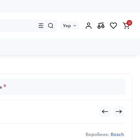
0
Укр
0
дь
Виробник:
Bosch