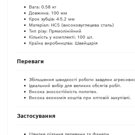
Вага: 0.58 кг
Довжина: 100 мм
Крок зубців: 4-5.2 мм
Матеріал: HCS (високовуглецева сталь)
Тип різу: Прямолінійний
Кількість у комплекті: 100 шт.
Країна виробництва: Швейцарія
Переваги
Збільшення швидкості роботи завдяки агресивно
Ідеальний вибір для великих обсягів робіт.
Висока зносостійкість полотен.
Висока економія коштів при оптовій закупівлі.
Застосування
Швидке різання деревини та фанери.