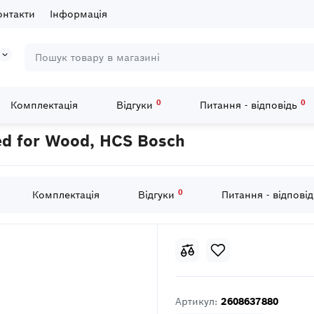
онтакти
Інформація
0
0
Комплектація
Відгуки
Питання - відповідь
бзикових ПИЛОК T 144 D Speed ​​for Wood, HCS Bosch
 ​​for Wood, HCS Bosch
0
Комплектація
Відгуки
Питання - відпові
Артикул:
2608637880