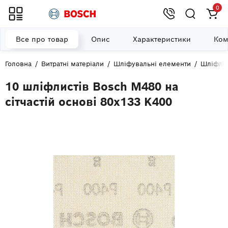
0
Все про товар
Опис
Характеристики
Ком
Головна
Витратні матеріали
Шліфувальні елементи
Шліфли
10 шліфлистів Bosch M480 на
сітчастій основі 80x133 K400