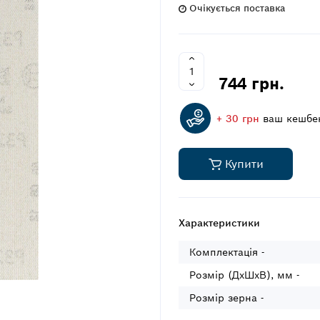
Очікується поставка
744 грн.
+ 30 грн
ваш кешбе
Купити
Характеристики
Комплектація -
Розмір (ДxШxВ), мм -
Розмір зерна -