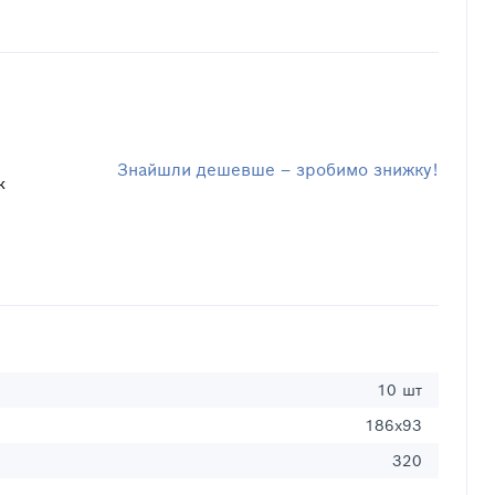
Знайшли дешевше – зробимо знижку!
к
10 шт
186х93
320