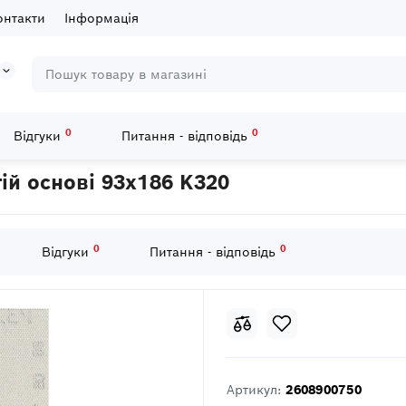
онтакти
Інформація
0
0
Відгуки
Питання - відповідь
листи
10 шліфлистів Bosch M480 на сітчастій основі 93x186 K320
ій основі 93x186 K320
0
0
Відгуки
Питання - відповідь
Артикул:
2608900750