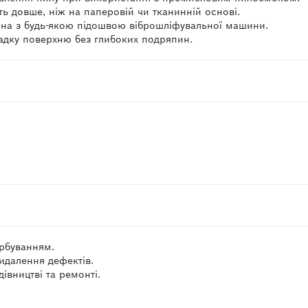
ть довше, ніж на паперовій чи тканинній основі.
місна з будь-якою підошвою віброшліфувальної машини.
ладку поверхню без глибоких подряпин.
рбуванням.
идалення дефектів.
івництві та ремонті.