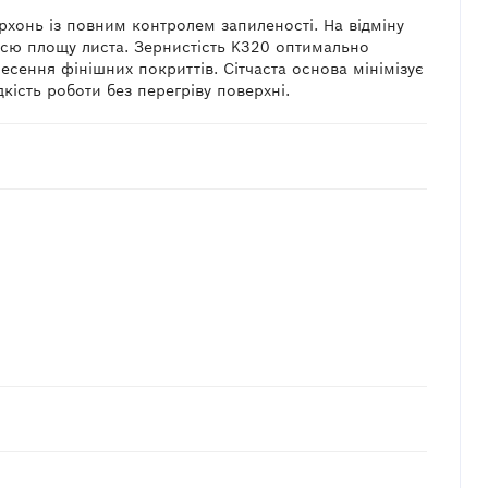
рхонь із повним контролем запиленості. На відміну
з усю площу листа. Зернистість K320 оптимально
сення фінішних покриттів. Сітчаста основа мінімізує
ість роботи без перегріву поверхні.