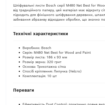
Шліфувальні листи Bosch серії M480 Net Best for Woo
від традиційного паперу, цей матеріал має відкриту с
підходить для фінішного шліфування деревини, шпаклі
забивання абразиву відходами обробки, що значно под
Технічні характеристики
Виробник: Bosch
Серія: M480 Net Best for Wood and Paint
Розмір листа: 186 х 93 мм
Розмір зерна: 320 грит
Основа: Трикотажна сітка
Спосіб кріплення: Липучка (Velcro)
Комплектація: 10 шт
Переваги
Ефективність Dust Control: практично повне в