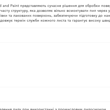
d and Paint представляють сучасне рішення для обробки пове
ітчасту структуру, яка дозволяє вільно всмоктувати пил чере
вки та лакованих поверхонь, забезпечуючи підготовку до нане
овжує термін служби кожного листа та гарантує високу швидк
идалення пилу при використанні з промисловим пилосмоком.