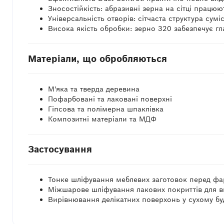
Зносостійкість: абразивні зерна на сітці працюю
Універсальність отворів: сітчаста структура су
Висока якість обробки: зерно 320 забезпечує г
Матеріали, що обробляються
М'яка та тверда деревина
Пофарбовані та лаковані поверхні
Гіпсова та полімерна шпаклівка
Композитні матеріали та МДФ
Застосування
Тонке шліфування меблевих заготовок перед фа
Міжшарове шліфування лакових покриттів для в
Вирівнювання делікатних поверхонь у сухому буд