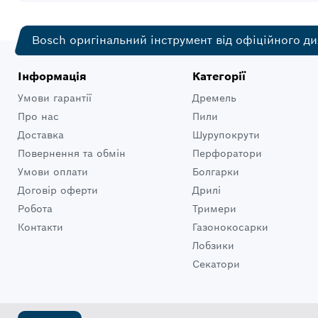
Bosch оригінальний інструмент від офіційного ди
Інформація
Категорії
Умови гарантії
Дремель
Про нас
Пили
Доставка
Шурупокрути
Повернення та обмін
Перфоратори
Умови оплати
Болгарки
Договір оферти
Дрилі
Робота
Тримери
Контакти
Газонокосарки
Лобзики
Секатори