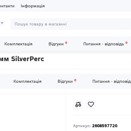
онтакти
Інформація
0
0
Комплектація
Відгуки
Питання - відповідь
-3 бетон 10x120мм SilverPerc
мм SilverPerc
0
Комплектація
Відгуки
Питання - відпові
Артикул:
2608597720