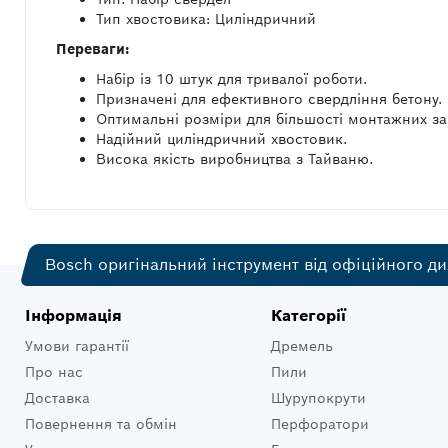
Тип хвостовика: Циліндричний
Переваги:
Набір із 10 штук для тривалої роботи.
Призначені для ефективного свердління бетону.
Оптимальні розміри для більшості монтажних за
Надійний циліндричний хвостовик.
Висока якість виробництва з Тайваню.
Bosch оригінальний інструмент від офіційного ди
Інформація
Категорії
Умови гарантії
Дремель
Про нас
Пили
Доставка
Шурупокрути
Повернення та обмін
Перфоратори