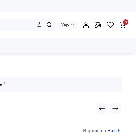
0
Укр
0
дь
Виробник:
Bosch