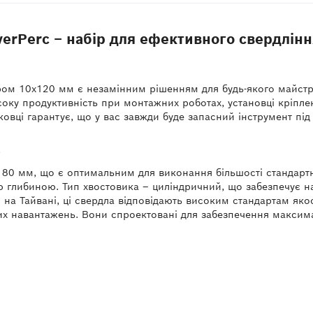
verPerc – набір для ефективного свердлінн
етром 10x120 мм є незамінним рішенням для будь-якого майст
оку продуктивність при монтажних роботах, установці кріплен
аковці гарантує, що у вас завжди буде запасний інструмент п
о
 80 мм, що є оптимальним для виконання більшості стандартн
глибиною. Тип хвостовика – циліндричний, що забезпечує над
на Тайвані, ці свердла відповідають високим стандартам якост
х навантажень. Вони спроектовані для забезпечення максимал