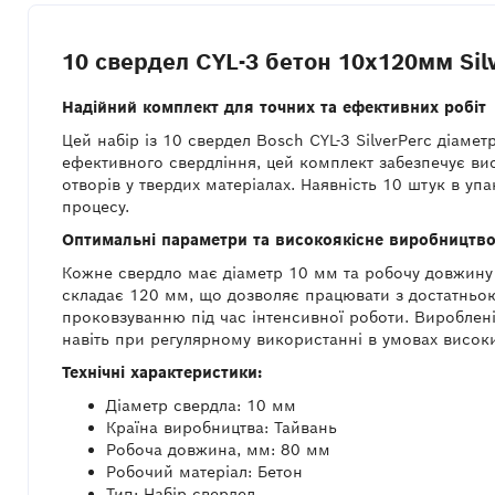
10 свердел CYL-3 бетон 10x120мм Sil
Надійний комплект для точних та ефективних робіт
Цей набір із 10 свердел Bosch CYL-3 SilverPerc діам
ефективного свердління, цей комплект забезпечує вис
отворів у твердих матеріалах. Наявність 10 штук в уп
процесу.
Оптимальні параметри та високоякісне виробництв
Кожне свердло має діаметр 10 мм та робочу довжину
складає 120 мм, що дозволяє працювати з достатньою 
проковзуванню під час інтенсивної роботи. Вироблені 
навіть при регулярному використанні в умовах високи
Технічні характеристики:
Діаметр свердла: 10 мм
Країна виробництва: Тайвань
Робоча довжина, мм: 80 мм
Робочий матеріал: Бетон
Тип: Набір свердел