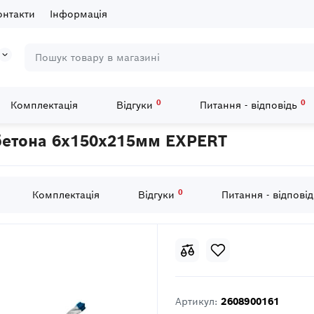
онтакти
Інформація
0
0
Комплектація
Відгуки
Питання - відповідь
h SDS Plus-7X д / арм.бетона 6x150x215мм EXPERT
м.бетона 6x150x215мм EXPERT
0
Комплектація
Відгуки
Питання - відпові
Артикул:
2608900161