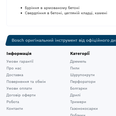
Буріння в армованому бетоні
Свердління в бетоні, цегляній кладці, камені
Bosch оригінальний інструмент від офіційного ди
Інформація
Категорії
Умови гарантії
Дремель
Про нас
Пили
Доставка
Шурупокрути
Повернення та обмін
Перфоратори
Умови оплати
Болгарки
Договір оферти
Дрилі
Робота
Тримери
Контакти
Газонокосарки
Лобзики