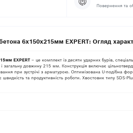
Повернення та о
м.бетона 6x150x215мм EXPERT: Огляд харак
x215мм EXPERT
– це комплект із десяти ударних бурів, спеціа
і загальну довжину 215 мм. Конструкція включає цільнотвер
инювання при зустрічі з арматурою. Оптимізована U-подібна 
 швидкість та продуктивність роботи. Хвостовик типу SDS-Plu