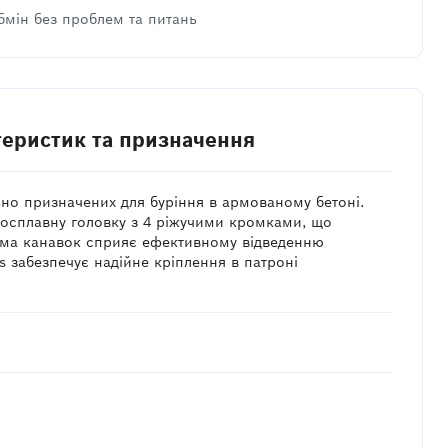
бмін без проблем та питань
теристик та призначення
льно призначених для буріння в армованому бетоні.
досплавну головку з 4 ріжучими кромками, що
форма канавок сприяє ефективному відведенню
s забезпечує надійне кріплення в патроні