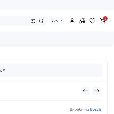
0
Укр
0
дь
Виробник:
Bosch