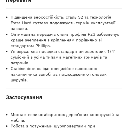
Підвищена зносостійкість: сталь S2 та технологія
Extra Hard суттєво подовжують термін експлуатації
насадки.
Оптимальна передача сили: профіль PZ3 забезпечує
краще зчеплення з кріпленням порівняно зі
стандартом Phillips.
Універсальна посадка: стандартний хвостовик 1/4"
сумісний з усіма типами магнітних тримачів та
патронів.
Стабільність шліца: прецизійне виконання
наконечника запобігає пошкодженню головок
шурупів.
Застосування
Монтаж великогабаритних дерев'яних конструкцій та
меблів.
Робота з потужними шуруповертами при