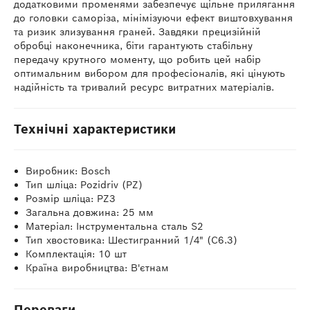
додатковими променями забезпечує щільне прилягання
до головки саморіза, мінімізуючи ефект виштовхування
та ризик злизування граней. Завдяки прецизійній
обробці наконечника, біти гарантують стабільну
передачу крутного моменту, що робить цей набір
оптимальним вибором для професіоналів, які цінують
надійність та тривалий ресурс витратних матеріалів.
Технічні характеристики
Виробник: Bosch
Тип шліца: Pozidriv (PZ)
Розмір шліца: PZ3
Загальна довжина: 25 мм
Матеріал: Інструментальна сталь S2
Тип хвостовика: Шестигранний 1/4" (C6.3)
Комплектація: 10 шт
Країна виробництва: В'єтнам
Переваги