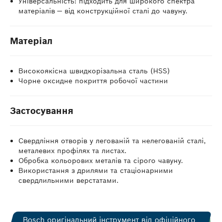
Універсальність: підходить для широкого спектра
матеріалів — від конструкційної сталі до чавуну.
Матеріал
Високоякісна швидкорізальна сталь (HSS)
Чорне оксидне покриття робочої частини
Застосування
Свердління отворів у легованій та нелегованій сталі,
металевих профілях та листах.
Обробка кольорових металів та сірого чавуну.
Використання з дрилями та стаціонарними
свердлильними верстатами.
Bosch оригінальний інструмент від офіційного