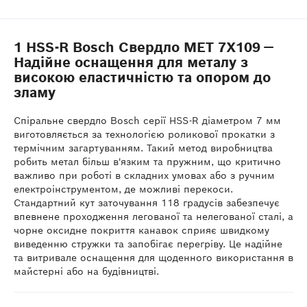
1 HSS-R Bosch Свердло МЕТ 7X109 —
Надійне оснащення для металу з
високою еластичністю та опором до
зламу
Спіральне свердло Bosch серії HSS-R діаметром 7 мм
виготовляється за технологією роликової прокатки з
термічним загартуванням. Такий метод виробництва
робить метал більш в'язким та пружним, що критично
важливо при роботі в складних умовах або з ручним
електроінструментом, де можливі перекоси.
Стандартний кут заточування 118 градусів забезпечує
впевнене проходження легованої та нелегованої сталі, а
чорне оксидне покриття канавок сприяє швидкому
виведенню стружки та запобігає перегріву. Це надійне
та витривале оснащення для щоденного використання в
майстерні або на будівництві.