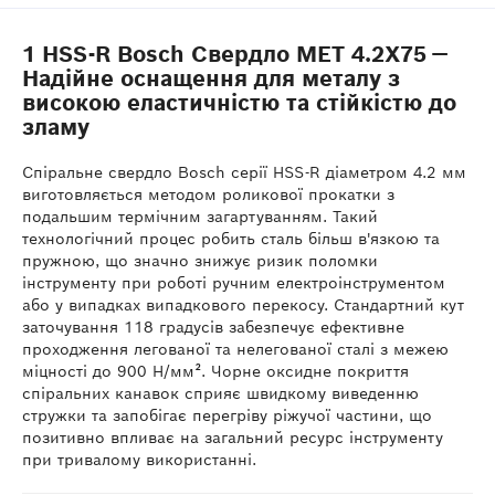
1 HSS-R Bosch Свердло МЕТ 4.2Х75 —
Надійне оснащення для металу з
високою еластичністю та стійкістю до
зламу
Спіральне свердло Bosch серії HSS-R діаметром 4.2 мм
виготовляється методом роликової прокатки з
подальшим термічним загартуванням. Такий
технологічний процес робить сталь більш в'язкою та
пружною, що значно знижує ризик поломки
інструменту при роботі ручним електроінструментом
або у випадках випадкового перекосу. Стандартний кут
заточування 118 градусів забезпечує ефективне
проходження легованої та нелегованої сталі з межею
міцності до 900 Н/мм². Чорне оксидне покриття
спіральних канавок сприяє швидкому виведенню
стружки та запобігає перегріву ріжучої частини, що
позитивно впливає на загальний ресурс інструменту
при тривалому використанні.